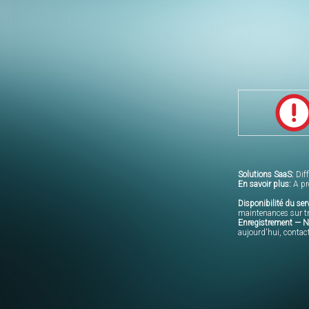
Solutions SaaS:
Dif
En savoir plus:
A pr
Disponibilité du serv
maintenances sur
t
Enregistrement — No
aujourd'hui,
contac